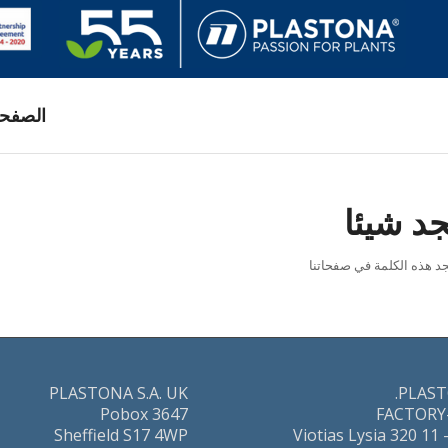
رئيسية
لم نجد 
عفوا .. لا نجد هذه الكلمة
PLASTONA S.A. UK
PLAST
Pobox 3647
FACTORY–
Sheffield S17 4WP
Viotias Lysia 320 11