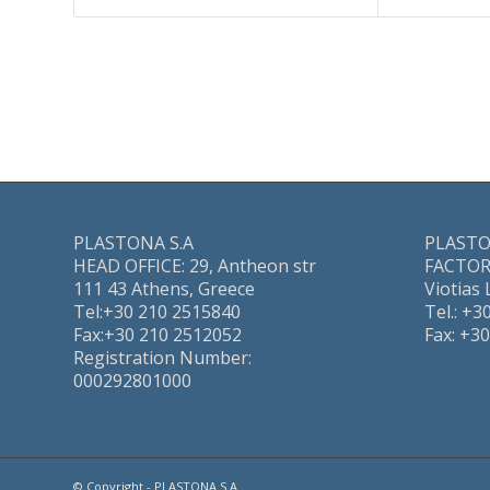
PLASTONA S.A
PLASTO
HEAD OFFICE: 29, Antheon str
FACTORY
111 43 Athens, Greece
Viotias 
Τel:+30 210 2515840
Τel.: +
Fax:+30 210 2512052
Fax: +3
Registration Number:
000292801000
© Copyright - PLASTONA S.A