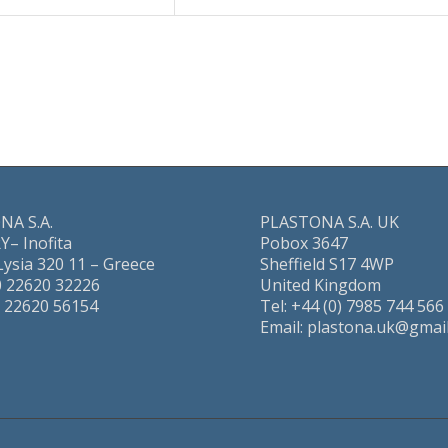
NA S.A.
PLASTONA S.A. UK
– Inofita
Pobox 3647
Lysia 320 11 – Greece
Sheffield S17 4WP
30 22620 32226
United Kingdom
0 22620 56154
Tel: +44 (0) 7985 744 566
Email: plastona.uk@gmai