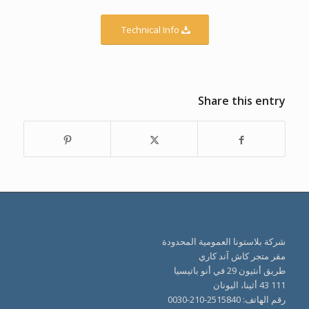
Technical Info
Share this entry
شركة بلاستونا العمومية المحدودة
مقر متجر كاش آند كاري
طريق أنثيون 29 في أنو باتيسيا
111 43 أثينا، اليونان
رقم الهاتف: 2515840-210-0030