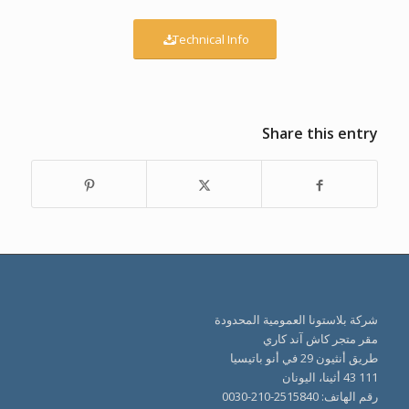
Technical Info
Share this entry
شركة بلاستونا العمومية المحدودة
مقر متجر كاش آند كاري
طريق أنثيون 29 في أنو باتيسيا
111 43 أثينا، اليونان
رقم الهاتف: 2515840-210-0030