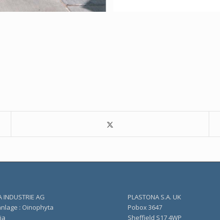
 INDUSTRIE AG
PLASTONA S.A. UK
anlage : Οinophyta
Pobox 3647
ia
Sheffield S17 4WP