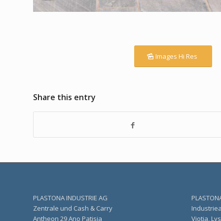
Images Hi Res
Share this entry
PLASTONA INDUSTRIE AG
PLASTONA
Zentrale und Cash & Carry
Industrie
Αntheon 29 Ano Patisia
Viotia, Lys